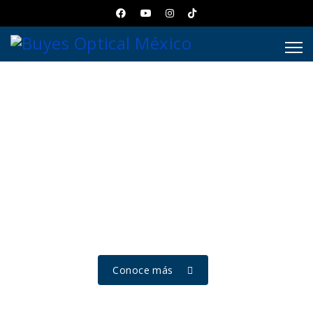
Presentando
Saphir Ultra Hard
Para quiénes quieren ir más allá cada día
con la mayor RESISTENCIA Y CLARIDAD
Conoce más